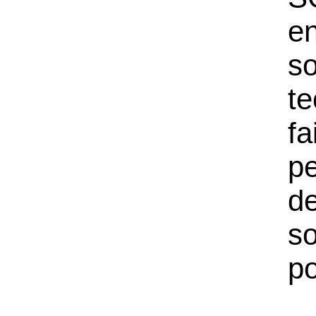
en
so
te
f
pe
de
so
po