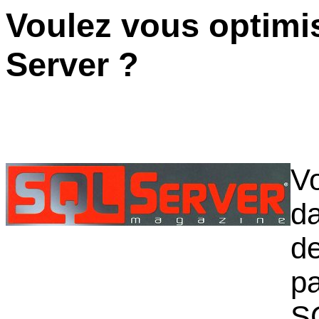
Voulez vous optimi
Server ?
Vo
d
de
pa
S