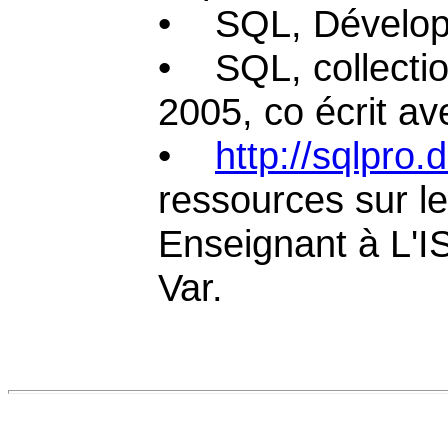
• SQL, Dévelop
• SQL, collecti
2005, co écrit av
•
http://sqlpro
ressources sur l
Enseignant à L'
Var.