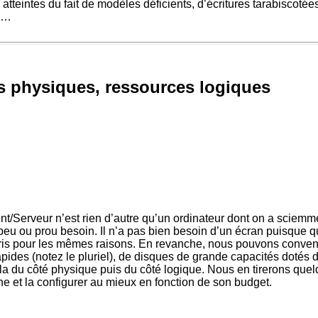
tteintes du fait de modèles déficients, d’écritures tarabiscoté
es…
ces physiques, ressources logiques
t/Serveur n’est rien d’autre qu’un ordinateur dont on a sciemme
 ou prou besoin. Il n’a pas bien besoin d’un écran puisque qu’i
 souris pour les mêmes raisons. En revanche, nous pouvons con
apides (notez le pluriel), de disques de grande capacités dotés 
la du côté physique puis du côté logique. Nous en tirerons quel
ne et la configurer au mieux en fonction de son budget.