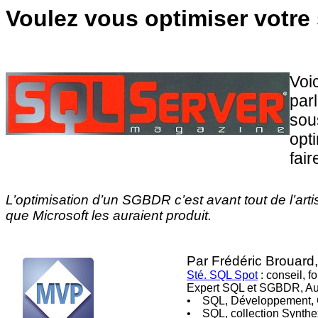
Voulez vous optimiser votre
Voi
par
sou
opt
fai
L’optimisation d’un SGBDR c’est avant tout de l’arti
que Microsoft les auraient produit.
Par Frédéric Brouar
Sté. SQL Spot
: conseil, fo
Expert SQL et SGBDR, Aut
• SQL, Développement,
• SQL, collection Synthex