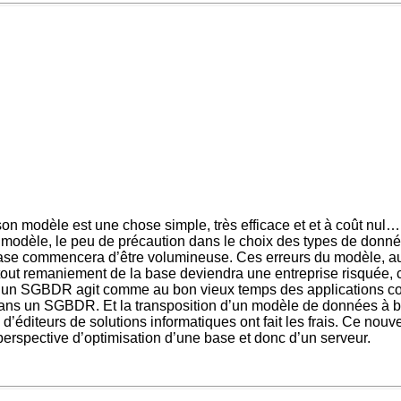
n modèle est une chose simple, très efficace et et à coût nul…
au modèle, le peu de précaution dans le choix des types de donn
 base commencera d’être volumineuse. Ces erreurs du modèle, a
tout remaniement de la base deviendra une entreprise risquée, c
’un SGBDR agit comme au bon vieux temps des applications con
 dans un SGBDR. Et la transposition d’un modèle de données à 
’éditeurs de solutions informatiques ont fait les frais. Ce nouv
perspective d’optimisation d’une base et donc d’un serveur.